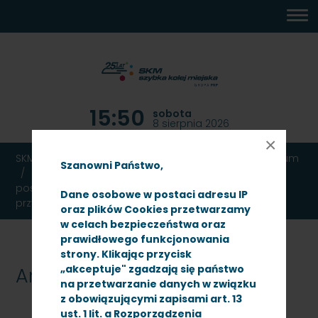
MENU
TREŚĆ
WYSZUKIWARKA
MAPA
DOSTĘPNOŚĆ
KONTAKT
DEKLARACJA
GŁÓWNE
STRONY
DOSTĘPNOŚCI
15:50
sobota
8 sierpnia 2026
×
SKM TRÓJMIASTO
Ogłoszenia
Przetargi
Archiwum
Szanowni Państwo,
Remont warsztatów kasowników w budynku
posterunku rewidentów na terenie placu
Dane osobowe w postaci adresu IP
przydworcowego Gdańsk Główny
oraz plików Cookies przetwarzamy
w celach bezpieczeństwa oraz
prawidłowego funkcjonowania
strony. Klikając przycisk
„akceptuje" zgadzają się państwo
Archiwum
na przetwarzanie danych w związku
z obowiązującymi zapisami art. 13
ust. 1 lit. a Rozporządzenia