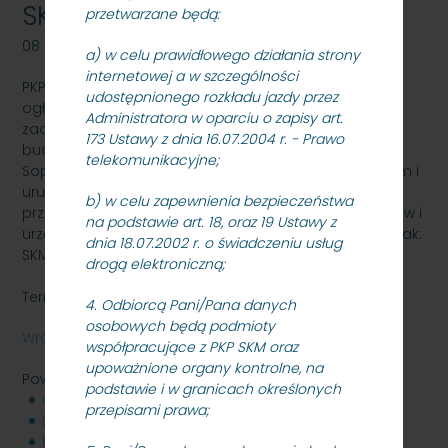
SKMMU.086.38.22.
przetwarzane będą:
08 listopada 2022
a) w celu prawidłowego działania strony
internetowej a w szczególności
PKP SZYBKA KOLEJ MIEJSKA W TRÓJMIEŚCIE Sp. z o.o.
udostępnionego rozkładu jazdy przez
ogłasza przetarg nieograniczony na wykonanie
Administratora w oparciu o zapisy art.
zadania pn. Aktualizacja dokumentacji projektowej i
173 Ustawy z dnia 16.07.2004 r. - Prawo
budowa samoczynnej blokady liniowej na odcinku
telekomunikacyjne;
Sopot – Gdynia Orłowo wraz z wdrożeniem, rozruchem i
uruchomieniem urządzeń i systemów, a także
b) w celu zapewnienia bezpieczeństwa
przekazaniem do eksploatacji i użytkowania systemów i
na podstawie art. 18, oraz 19 Ustawy z
urządzeń zrealizowanych w ramach tej inwestycji - znak:
dnia 18.07.2002 r. o świadczeniu usług
SKMMU.086.38.22.
drogą elektroniczną;
Termin składania ofert: 18.11.2022 r. godz. 12.00.
4. Odbiorcą Pani/Pana danych
osobowych będą podmioty
Wróć
współpracujące z PKP SKM oraz
upoważnione organy kontrolne, na
Powiązane pliki
podstawie i w granicach określonych
Ogloszenie_08.11.2022_r.pdf
402 KB
przepisami prawa;
SWZ_SKMMU.086.38.22_SBL_08.11.2022_r.docx
126 KB
PFU_SBL_IV_08.11.2022.pdf
739 KB