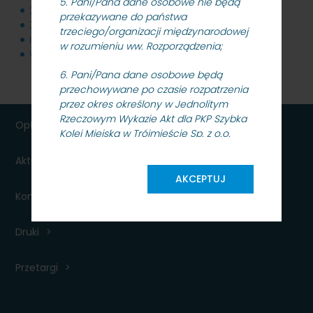
5. Pani/Pana dane osobowe nie będą
2._PB.zip
20 MB
przekazywane do państwa
3._PW.zip
37 MB
trzeciego/organizacji międzynarodowej
Informacja_z_otwarcia_ofert_18.11.2022_r.pdf
12 KB
w rozumieniu ww. Rozporządzenia;
Wynik_postepowania_22.11.2022_r.pdf
358 KB
6. Pani/Pana dane osobowe będą
przechowywane po czasie rozpatrzenia
przez okres określony w Jednolitym
Rzeczowym Wykazie Akt dla PKP Szybka
Opłaty
Kolej Miejska w Trójmieście Sp. z o.o.
uzgodnionym w porozumieniu z
Aktualności dla podróżnych
Dyrektorem Archiwum Państwowego w
Gdańsku;
AKCEPTUJ
Kontakt
7. Posiada Pani/Pan prawo dostępu do
treści swoich danych oraz prawo ich
Druki
sprostowania, usunięcia, ograniczenia
przetwarzania, prawo do przenoszenia
danych prawo wniesienia sprzeciwu,
Przetargi
prawo do wycofania zgody;
8. Ma Pani/Pan prawo wniesienia skargi