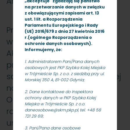
Archiwum
„akceptuje" zgadzają się państwo
na przetwarzanie danych w związku
z obowiązującymi zapisami art. 13
ust. 1 lit. a Rozporządzenia
Parlamentu Europejskiego i Rady
Przetarg nieograniczony na
(UE) 2016/679 z dnia 27 kwietnia 2016
r.(ogólnego Rozporządzenia o
wykonanie zadania pn.
ochronie danych osobowych).
Informujemy, że:
Aktualizacja dokumentacji
1. Administratorem Pani/Pana danych
projektowej i budowa
osobowych jest PKP Szybka Kolej Miejska
w Trójmieście Sp. z o.o. z siedzibą przy ul.
samoczynnej blokady liniowej
Morskiej 350 A, 81-002 Gdynia;
na odcinku Sopot – Gdynia
2. Dane kontaktowe do Inspektora
Orłowo wraz z wdrożeniem,
ochrony danych w PKP Szybka Kolej
Miejska w Trójmieście Sp. z o.o.
rozruchem i uruchomieniem
daneosobowe@skm.pkp.pl, tel. +48 58
721 29 69;
urządzeń i systemów -
3. Pani/Pana dane osobowe