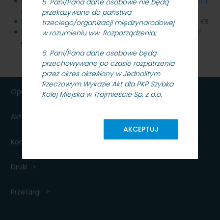
04.05.2022_informacja_z_otwarcia_MODYFIKACJA.pdf
5. Pani/Pana dane osobowe nie będą
135 KB
przekazywane do państwa
SKMMU.086.61A.21_uniewaznienie_20.05.2022.pdf
213 KB
trzeciego/organizacji międzynarodowej
SKMMU.086.61A.21_wynik_postepowania_31.05.22.pdf
w rozumieniu ww. Rozporządzenia;
404 KB
6. Pani/Pana dane osobowe będą
przechowywane po czasie rozpatrzenia
przez okres określony w Jednolitym
Rzeczowym Wykazie Akt dla PKP Szybka
Opłaty
Kolej Miejska w Trójmieście Sp. z o.o.
uzgodnionym w porozumieniu z
Dyrektorem Archiwum Państwowego w
Aktualności dla podróżnych
Gdańsku;
AKCEPTUJ
Kontakt
7. Posiada Pani/Pan prawo dostępu do
treści swoich danych oraz prawo ich
sprostowania, usunięcia, ograniczenia
Druki
przetwarzania, prawo do przenoszenia
danych prawo wniesienia sprzeciwu,
Przetargi
prawo do wycofania zgody;
8. Ma Pani/Pan prawo wniesienia skargi