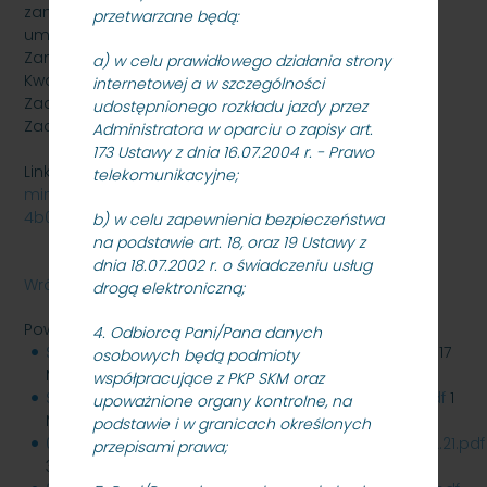
zamówienia kwotę netto: 3 550 000,00 zł- kwota
przetwarzane będą:
umieszczona została na stronie internetowej
Zamawiającego 02.05.2022r. godz. 10:20.
a) w celu prawidłowego działania strony
Kwota brutto: 4 366 500,00 zł
internetowej a w szczególności
Zadanie 1: 2 398 500,00 zł
udostępnionego rozkładu jazdy przez
Zadanie 2: 1 968 000,00 zł
Administratora w oparciu o zapisy art.
173 Ustawy z dnia 16.07.2004 r. - Prawo
Link do niniejszego postępowania w miniPortalu-
telekomunikacyjne;
miniportal.uzp.gov.pl/Postepowania/589aede4-8147-
4b0f-a2fa-14dcb030f735
b) w celu zapewnienia bezpieczeństwa
na podstawie art. 18, oraz 19 Ustawy z
dnia 18.07.2002 r. o świadczeniu usług
Wróć
drogą elektroniczną;
Powiązane pliki
4. Odbiorcą Pani/Pana danych
SKMMU.086.61A.21_dokumentacja_przetargowa.zip
17
osobowych będą podmioty
MB
współpracujące z PKP SKM oraz
SKMMU.086.61A.21_pytania_odpowiedzi_26.04.22.pdf
1
upoważnione organy kontrolne, na
MB
podstawie i w granicach określonych
02.05.2022_Informacja_z_otwarcia_SKMMU.086.61A.21.pdf
przepisami prawa;
315 KB