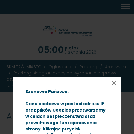
MENU
TREŚĆ
WYSZUKIWARKA
MAPA
DOSTĘPNOŚĆ
KONTAKT
DEKLARACJA
GŁÓWNE
STRONY
DOSTĘPNOŚCI
05:00
piątek
7 sierpnia 2026
SKM TRÓJMIASTO
Ogłoszenia
Przetargi
Archiwum
Przetarg nieograniczony na wykonanie naprawy
czwartego poziomu utrzymania P4 z poprawą
×
funkcjonalności na 2 pojazdach. (SKMMU.086.61A.21)
Szanowni Państwo,
Dane osobowe w postaci adresu IP
oraz plików Cookies przetwarzamy
Archiwum
w celach bezpieczeństwa oraz
prawidłowego funkcjonowania
strony. Klikając przycisk