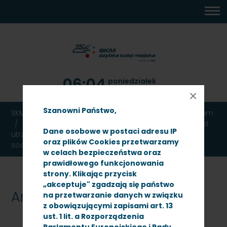
MENU
TREŚĆ
WYSZUKIWARKA
MAPA
DOSTĘPNOŚĆ
KONTAKT
DEKLARACJA
GŁÓWNE
STRONY
DOSTĘPNOŚCI
06:04
poniedziałek
10 sierpnia 2026
×
Szanowni Państwo,
SKM TRÓJMIASTO
Ogłoszenia
Przetargi
Archiwum
Przetarg nieograniczony, którego przedmiotem jest
Dane osobowe w postaci adresu IP
utrzymanie czystości w budynku administracyjno-
oraz plików Cookies przetwarzamy
socjalnym C-3 na stacji postojowej Gdynia Cisowa
w celach bezpieczeństwa oraz
prawidłowego funkcjonowania
strony. Klikając przycisk
„akceptuje" zgadzają się państwo
Archiwum
na przetwarzanie danych w związku
z obowiązującymi zapisami art. 13
ust. 1 lit. a Rozporządzenia